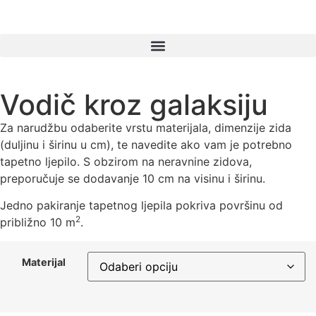
Products search
Vodič kroz galaksiju
Za narudžbu odaberite vrstu materijala, dimenzije zida
(duljinu i širinu u cm), te navedite ako vam je potrebno
tapetno ljepilo. S obzirom na neravnine zidova,
preporučuje se dodavanje 10 cm na visinu i širinu.
Jedno pakiranje tapetnog ljepila pokriva površinu od
2
približno 10 m
.
Materijal