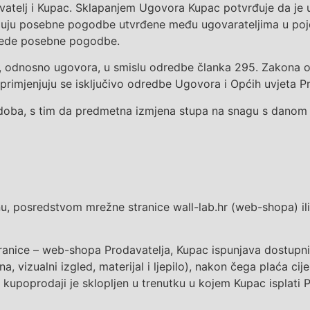
vatelj i Kupac
. Sklapanjem Ugovora
Kupa
c potvrđuje da je
opunjuju posebne pogodbe utvrđene među ugovarateljima u p
rijede posebne pogodbe.
a, odnosno ugovora, u smislu odredbe članka 295. Zakona
primjenjuju se isključivo odredbe Ugovora i Općih uvjeta
P
 doba, s tim da predmetna izmjena stupa na snagu
s danom k
nu, posredstvom mrežne stranice wall-lab.hr
(web
-shopa)
il
ranice – web-shopa Prodavatelja
, Kupac ispunjava
dostupn
ina
, vizualni izgled, materijal i ljepilo)
, nakon čega plaća cij
 kupoprodaji je sklopljen
u trenutku u kojem
Kupac isplati
P