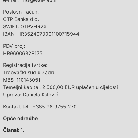
e-mail: info@wall-lab.hr
Poslovni račun:
OTP Banka d.d.
SWIFT: OTPVHR2X
IBAN: HR3524070001100715944
PDV broj:
HR96006328175
Registracija tvrtke:
Trgovački sud u Zadru
MBS: 110143051
Temeljni kapital: 2.500,00 EUR uplaćen u cijelosti
Uprava: Daniela Kulović
Kontakt tel.: +385 98 9755 270
Opće odredbe
Članak 1.