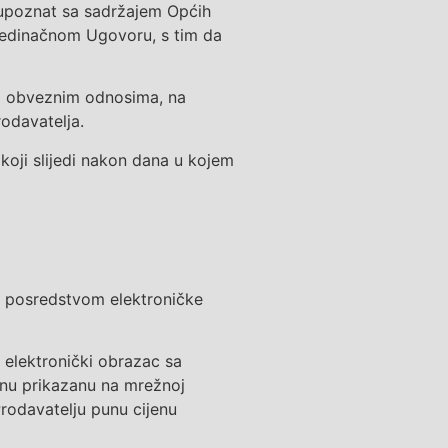
 upoznat sa sadržajem Općih
ojedinačnom Ugovoru, s tim da
 o obveznim odnosima, na
rodavatelja.
oji slijedi nakon dana u kojem
i
posredstvom elektroničke
i
elektronički obrazac sa
enu prikazanu na mrežnoj
rodavatelju
punu cijenu