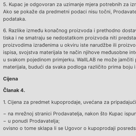
5.
Kupa
c
je odgovoran za uzimanje mjera potrebnih za iz
Ako se pokaže da predmetni podaci nisu
točni, Prodavat
podataka.
6.
Razlike između konačnog proizvoda i prethodno dostavlj
tiska i ne smatraju se nedostatkom proizvoda niti predstav
proizvodima izrađenima u okviru iste narudžbe ili proizvo
ispisa, svojstva materijala te način njihove međusobne in
u svakom pojedinom primjerku.
WallLAB ne može jamčiti 
materijala, budući da svaka podloga različito prima boju 
Cijena
Članak 4.
1.
Cijena
za predmet kupoprodaje
, uvećana za pripadajuć
−
na mrežnoj stranici Prodavatelja, nakon što Kupac ispun
−
u
ponudi Prodavatelja
;
ovisno o tome sklapa li se Ugovor o kupoprodaji posredst