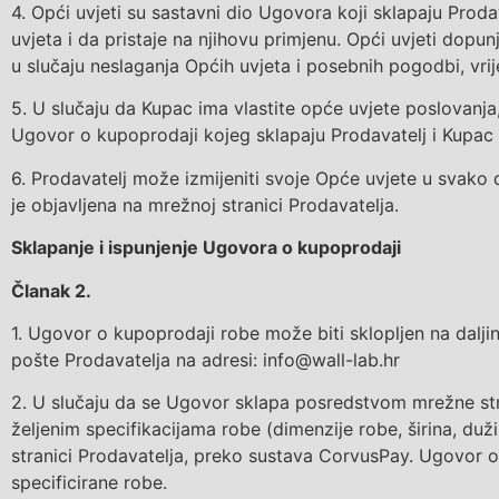
4
.
Opći uvjeti su sastavni dio Ugovora koji sklapaju
Proda
uvjeta i da pristaje na njihovu primjenu. Opći uvjeti d
u slučaju neslaganja Općih uvjeta i posebnih pogodbi, v
5
.
U slučaju da
Kupac
ima vlastite opće uvjete poslovanj
Ugovor o
kupoprodaji
kojeg sklapaju
Prodavatelj i Kupac
6.
Prodavatelj može
izmijeniti svoje Opće uvjete u svako
je objavljena na
mrežnoj stranici Prodavatelja.
Sklapanje
i ispunjenje
Ugovora o kupoprodaji
Članak 2.
1.
Ugovor o kupoprodaji robe može biti sklopljen na dalji
pošte Prodavatelja na adresi: info@wall-lab.hr
2.
U slučaju da se Ugovor sklapa posredstvom mrežne st
željenim specifikacijama robe (dimenzije robe, širina, duž
stranici Prodavatelja
,
preko sustava
CorvusPay. Ugovor
o
specificirane robe
.