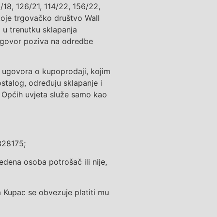
/18, 126/21, 114/22, 156/22,
 koje trgovačko društvo
Wall
ili u trenutku sklapanja
 ugovor poziva na odredbe
g ugovora o
kupoprodaji
, kojim
ostalog, određuju
sklapanje i
 Općih uvjeta služe samo kao
6328175
;
edena osoba potrošač ili nije
,
a
K
upac se obvezuje platiti mu