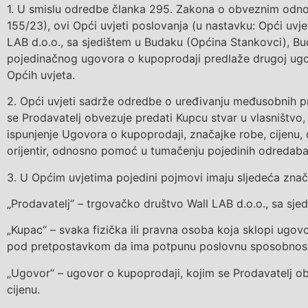
1.
U smislu odredbe članka 295. Zakona o obveznim odno
155/23
), ovi Opći uvjeti poslovanja (u nastavku: Opći uv
LAB d.o.o.
, sa sjedištem u Budaku (Općina Stankovci), Bu
pojedinačnog ugovora o
kupoprodaji predlaže drugoj ugo
Općih uvjeta.
2.
Opći uvjeti sadrže odredbe o uređivanju međusobnih 
se
Prodavatelj
obvezuje predati
K
upcu stvar u vlasništvo,
ispunjenje Ugovora o kupoprodaji, značajke robe, cijenu,
orijentir, odnosno pomoć u tumačenju pojedinih odredaba
3.
U Općim uvjetima pojedini pojmovi imaju sljedeća znač
„
Prodavatelj
“ –
trgovačko društvo
Wall LAB d.o.o
., sa sj
„
Kupac
“ – svaka fizička ili pravna osoba koja sklopi ugov
pod pretpostavkom da ima potpunu poslovnu sposobnos
„Ugovor“ – ugovor o
kupoprodaji
, kojim se
Prodavatelj
ob
cijenu
.