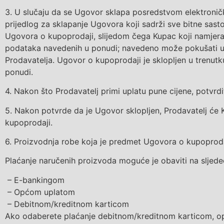
3.
U slučaju da se Ugovor sklapa posredstvom elektronič
prijedlog za sklapanje
U
govora
koji sadrži sve bitne sast
Ugovora o kupoprodaji,
slijedom čega Kupac
koji
namjerav
podataka
navedenih u ponudi
;
navedeno može pokušati u
Prodavatelja
.
Ugovor o kupoprodaji je sklopljen
u trenutk
ponudi.
4.
Nakon što Prodavatelj primi uplatu
pune
cijene, potvrd
5.
Nakon
potvrde da je Ugovor sklopljen, Prodavatelj će
kupoprodaji.
6.
Proizvodnja robe koja je predmet Ugovora o kupoprodaj
Plaćanje naručenih proizvoda moguće je obaviti na sljede
– E-bankingom
– Općom uplatom
– Debitnom/kreditnom karticom
Ako odaberete plaćanje debitnom/kreditnom karticom, opć