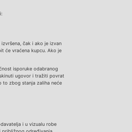
i:
izvršena, čak i ako je izvan
bit će vraćena kupcu.
Ako je
gućnost isporuke odabranog
inuti ugovor i tražiti povrat
o to zbog stanja zaliha neće
odavatelja
i
u vizualu robe
i približnog određivanja