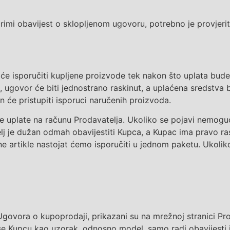
mi obavijest o sklopljenom ugovoru, potrebno je provjerit
će isporučiti kupljene proizvode tek nakon što uplata bude 
, ugovor će biti jednostrano raskinut, a uplaćena sredstva 
n će pristupiti isporuci naručenih proizvoda.
jive uplate na računu Prodavatelja. Ukoliko se pojavi nemo
 je dužan odmah obavijestiti Kupca, a Kupac ima pravo rask
ene artikle nastojat ćemo isporučiti u jednom paketu. Ukolik
govora o kupoprodaji, prikazan
i su
na mrežnoj stranici Pr
 se Kupcu
kao uzorak, odnosno model,
samo radi obavijesti 