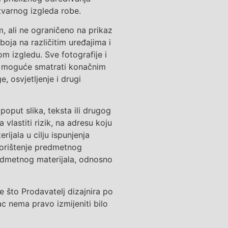
tvarnog izgleda robe
.
m
, ali ne ograničeno
na
prikaz
boja na različitim uređajima i
m izgledu. Sve fotografije i
ije moguće smatrati konačnim
 osvjetljenje i drugi
poput slika, teksta ili drugog
 vlastiti rizik
,
na adresu
koju
erijala
u cilju ispunjenja
korištenje predmetnog
edmetnog materijala
, odnosno
ve što Prodavatelj dizajnira po
ac nema pravo
izmijenit
i bilo