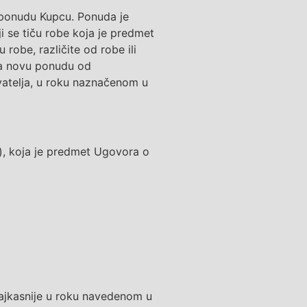
e ponudu Kupcu. P
onuda je
 se tiču robe koja je predmet
nu
robe
, različite
od
robe ili
a novu po
nudu
od
vatelja, u roku naznačenom u
),
koja je predmet Ugovora o
najkasnije u roku navedenom u