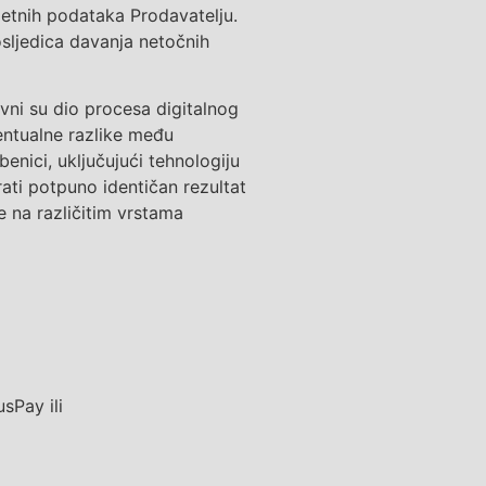
etnih podataka Prodavatelju.
osljedica
davanja netočnih
vni su dio procesa digitalnog
ventualne razlike među
enici, uključujući tehnologiju
ati potpuno identičan rezultat
 na različitim vrstama
vusPay
ili