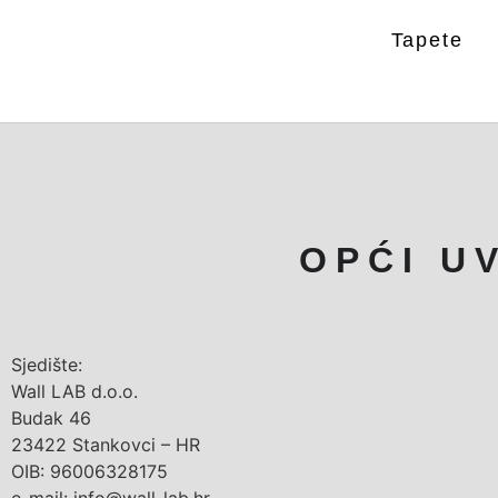
Tapete
OPĆI U
Sjedište:
Wall LAB d.o.o.
Budak 46
23422 Stankovci – HR
OIB: 96006328175