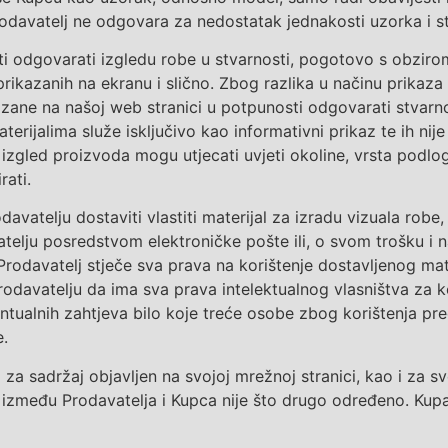
Prodavatelj ne odgovara za nedostatak jednakosti
uzorka
i s
ti
odgovarati izgledu
robe
u stvarnosti, pogotovo
s
obziro
prikazanih na ekranu i slično.
Zbog razlika u načinu prikaza 
ane na našoj web stranici u potpunosti odgovarati stvarno
terijalima služe isključivo kao informativni prikaz te ih n
zgled proizvoda mogu utjecati uvjeti okoline, vrsta podloge,
rati.
vatelju dostaviti vlastiti materijal
za izradu vizuala robe, 
telju posredstvom elektroničke pošte ili
, o svom trošku i na
davatelj stječe sva prava na korištenje
dostavljenog mat
rodavatelju da ima sva prava intelektualnog vlasništva za 
ntualn
ih zahtjeva
bilo koje treće osobe zbog korištenja pr
.
va za sadržaj objavljen na svojoj mrežnoj stranici
, kao i za s
između Prodavatelja i Kupca nije što drugo određeno.
Kup