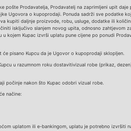
ke pošte Prodavatelja,
Prodavatelj na zaprimljeni upit daj
ojke
Ugovora o kupoprodaji
.
Ponuda sadrži sve podatke koji
a kupiti daljnje proizvode, robu, usluge, dodatke ili količi
činiti
isključivo
slanjem novog upita
, odnosno
zahtjevom z
u u kojem
Kupac izvrši uplatu
pune
cijene po ponudi Proda
it će pisano Kupcu da je Ugovor o kupoprodaji sklopljen.
 Kupcu u razumnom roku dostaviti
vizu
al robe
(prikaz, dezen
i počinje nakon što Kupac odobri vizual robe.
će načine:
om uplatom ili e-bankingom, uplatu je potrebno izvršiti 