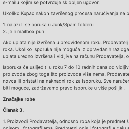
e-mailu kojim se potvrđuje sklopljen ugovor.
Ukoliko Kupac nakon završenog procesa naručivanja ne pri
1. nalazi li se poruka u Junk/Spam folderu
2. je li mailbox pun
Ako uplata nije izvršena u predviđenom roku, Prodavatelj 
roka. Ukoliko isporuka nije moguća iz opravdanih razloga
uplata uredno izvršena i vidljiva na računu Prodavatelja, o
Isporuka će uslijediti u roku 7 do 10 radnih dana od vidl
proizvoda zbog toga što proizvoda više nema, Prodavatelj
novca ili pristati na naknadni rok za isporuku. Sve naruč
biti moguće, zadržavamo pravo isporuke u više pošiljki.
Značajke robe
Članak
3
.
1.
Proizvodi Prodavatelja, odnosno roba
koja je predmet
U
opisom i fotografijama
. Predmetni opis i fotografije daju