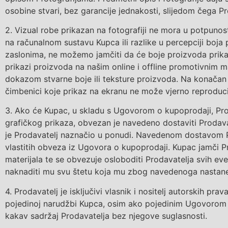
osobine stvari, bez garancije jednakosti, slijedom čega 
2.
Vizual robe
prikazan na fotografiji ne mora
u potpunos
na računalnom sustavu Kupca ili r
azlike u percepciji boja
zaslonima, ne možemo jamčiti da će boje proizvoda prikaz
prikazi proizvoda na našim online i offline promotivnim ma
dokazom stvarne boje ili teksture proizvoda. Na konačan i
čimbenici koje prikaz na ekranu ne može vjerno reproduci
3.
Ako
će Kupac, u skladu s Ugovorom o kupoprodaji, Proda
grafičkog prikaza, obvezan je navedeno dostaviti Prodava
je Prodavatelj naznačio u ponudi.
Navedenom dostavom Pro
vlastitih obveza iz Ugovora
o kupoprodaji
. Kupac
jamči P
materijala te se obvezuje osloboditi Prodavatelja
svih eve
naknaditi mu svu štetu koja mu zbog navedenoga nastane
4.
Prodavatelj je isključivi vlasnik i nositelj autorskih pra
pojedinoj narudžbi Kupca
, osim ako pojedinim Ugovorom 
kakav
sadržaj Prodavatelja
bez njegove suglasnosti.