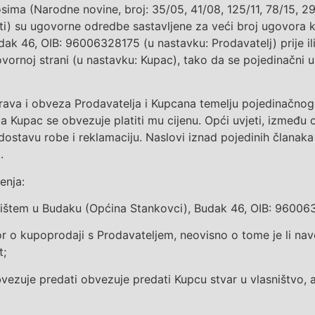
sima (Narodne novine, broj:
35/05, 41/08, 125/11, 78/15, 29
jeti) su ugovorne odredbe sastavljene za veći broj ugovora
dak 46, OIB:
96006328175
(u nastavku:
Prodavatelj
) prije 
vornoj strani (u nastavku: Kupac), tako da se pojedinačni
prava i obveza
Prodavatelja
i
Kupca
na temelju pojedinačno
 a
K
upac se obvezuje platiti mu cijenu.
Opći uvjeti, između 
 dostavu robe
i reklamaciju
.
Naslovi iznad pojedinih članaka
.
enja:
edištem u Budaku (Općina Stankovci), Budak 46, OIB: 9600
or o
kupoprodaji s Prodavateljem, neovisno o tome je li nav
t
;
vezuje predati
obvezuje predati
K
upcu stvar u vlasništvo, 