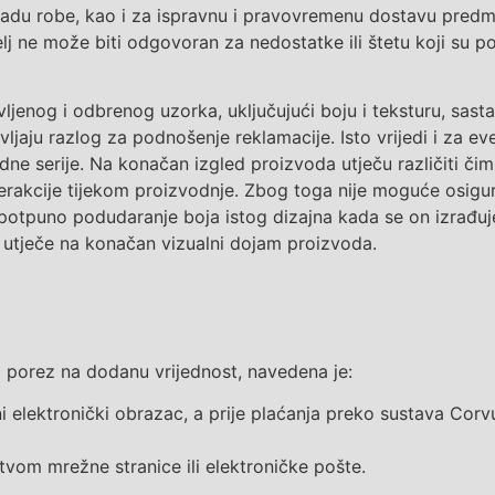
radu robe, kao i za ispravnu i pravovremenu dostavu predm
elj
ne može biti
odgovoran za
nedostatke ili štetu koji su p
enog i odbrenog uzorka, uključujući boju i teksturu, sasta
ljaju razlog za podnošenje reklamacije. Isto vrijedi i za e
dne serije.
Na konačan izgled proizvoda utječu različiti čimb
terakcije tijekom proizvodnje. Zbog toga nije moguće osigur
potpuno podudaranje boja istog dizajna kada se on izrađuje
i utječe na konačan vizualni dojam proizvoda.
i porez na dodanu vrijednost
,
navedena
je
:
i elektronički obrazac, a prije plaćanja preko sustava Cor
vom mrežne stranice ili elektroničke pošte.