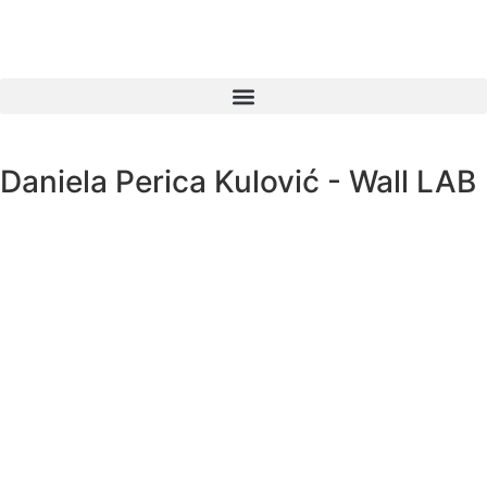
Products search
Daniela Perica Kulović - Wall LAB