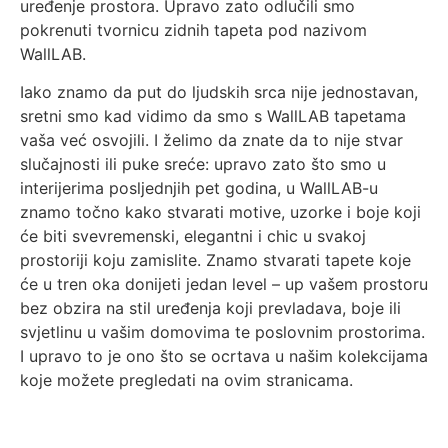
uređenje prostora. Upravo zato odlučili smo
pokrenuti tvornicu zidnih tapeta pod nazivom
WallLAB.
Iako znamo da put do ljudskih srca nije jednostavan,
sretni smo kad vidimo da smo s WallLAB tapetama
vaša već osvojili. I želimo da znate da to nije stvar
slučajnosti ili puke sreće: upravo zato što smo u
interijerima posljednjih pet godina, u WallLAB-u
znamo točno kako stvarati motive, uzorke i boje koji
će biti svevremenski, elegantni i chic u svakoj
prostoriji koju zamislite. Znamo stvarati tapete koje
će u tren oka donijeti jedan level – up vašem prostoru
bez obzira na stil uređenja koji prevladava, boje ili
svjetlinu u vašim domovima te poslovnim prostorima.
I upravo to je ono što se ocrtava u našim kolekcijama
koje možete pregledati na ovim stranicama.