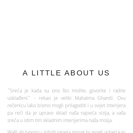
A LITTLE ABOUT US
˝Sreća je kada su ono što mislite, govorite i radite
usklađeni˝ – rekao je veliki Mahatma Ghandi. Ovu
rečenicu lako bismo mogli prilagoditi i u svijet interijera
pa reći da je upravo sklad naša najveća vizija, a vaša
sreća u istim tim skladnim interijerima naša misija.
WallLab tvornicu zidnih tapeta mnogi bi mogli vidjeti kao