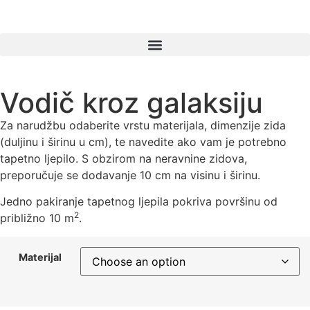
Products search
Vodič kroz galaksiju
Za narudžbu odaberite vrstu materijala, dimenzije zida
(duljinu i širinu u cm), te navedite ako vam je potrebno
tapetno ljepilo. S obzirom na neravnine zidova,
preporučuje se dodavanje 10 cm na visinu i širinu.
Jedno pakiranje tapetnog ljepila pokriva površinu od
2
približno 10 m
.
Materijal