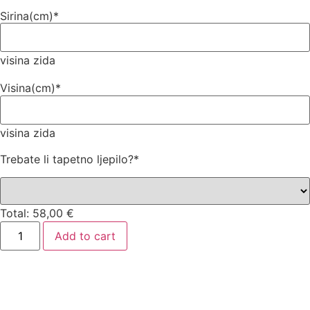
Sirina(cm)
*
visina zida
Visina(cm)
*
visina zida
Trebate li tapetno ljepilo?
*
Total:
58,00
€
Add to cart