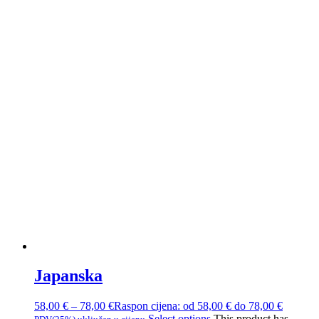
Japanska
58,00
€
–
78,00
€
Raspon cijena: od 58,00 € do 78,00 €
Select options
This product has