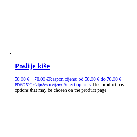
Poslije kiše
58,00
€
–
78,00
€
Raspon cijena: od 58,00 € do 78,00 €
Select options
This product has
PDV(25%) uključen u cijenu
options that may be chosen on the product page