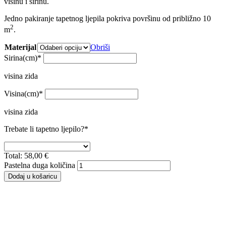
visinu i širinu.
Jedno pakiranje tapetnog ljepila pokriva površinu od približno 10
2
m
.
Materijal
Obriši
Sirina(cm)
*
visina zida
Visina(cm)
*
visina zida
Trebate li tapetno ljepilo?
*
Total:
58,00
€
Pastelna duga količina
Dodaj u košaricu