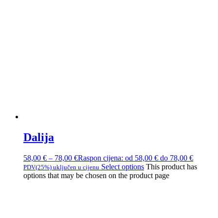
Dalija
58,00
€
–
78,00
€
Raspon cijena: od 58,00 € do 78,00 €
Select options
This product has
PDV(25%) uključen u cijenu
options that may be chosen on the product page