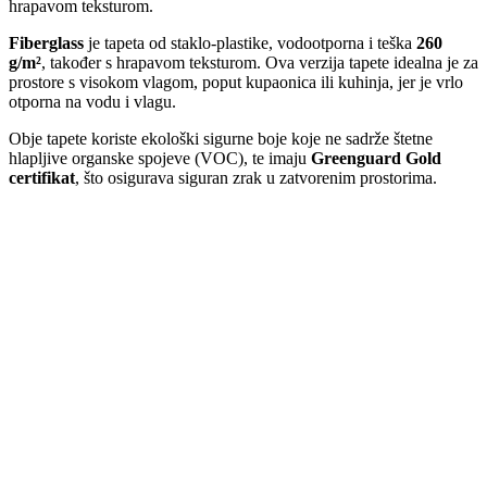
hrapavom teksturom.
Fiberglass
je tapeta od staklo-plastike, vodootporna i teška
260
g/m²
, također s hrapavom teksturom. Ova verzija tapete idealna je za
prostore s visokom vlagom, poput kupaonica ili kuhinja, jer je vrlo
otporna na vodu i vlagu.
Obje tapete koriste ekološki sigurne boje koje ne sadrže štetne
hlapljive organske spojeve (VOC), te imaju
Greenguard Gold
certifikat
, što osigurava siguran zrak u zatvorenim prostorima.