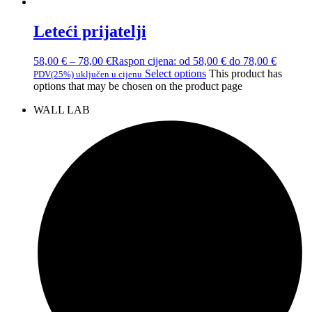
Leteći prijatelji
58,00
€
–
78,00
€
Raspon cijena: od 58,00 € do 78,00 €
Select options
This product has
PDV(25%) uključen u cijenu
options that may be chosen on the product page
WALL LAB