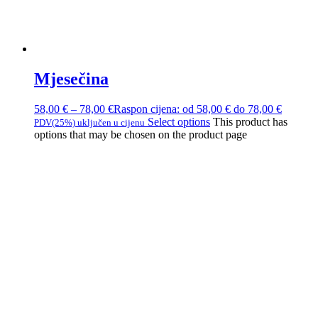
Mjesečina
58,00
€
–
78,00
€
Raspon cijena: od 58,00 € do 78,00 €
Select options
This product has
PDV(25%) uključen u cijenu
options that may be chosen on the product page