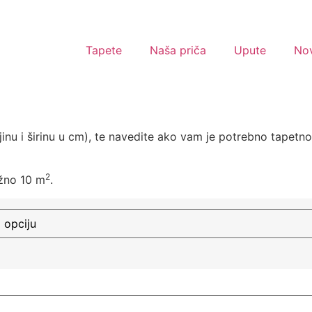
Tapete
Naša priča
Upute
Nov
jinu i širinu u cm), te navedite ako vam je potrebno tapetn
2
ižno 10 m
.