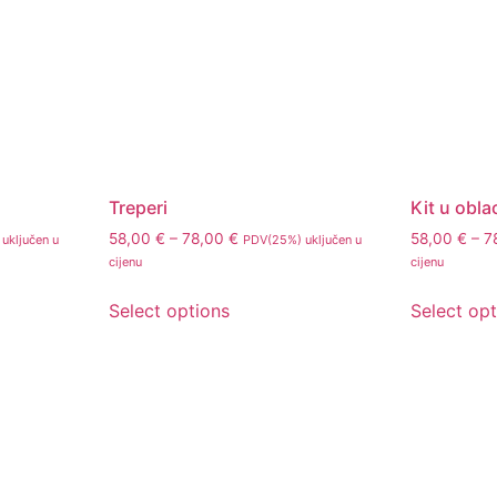
Treperi
Kit u obl
58,00
€
–
78,00
€
58,00
€
–
7
uključen u
PDV(25%) uključen u
cijenu
cijenu
Select options
Select op