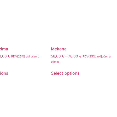
acima
Mekana
8,00
€
58,00
€
–
78,00
€
PDV(25%) uključen u
PDV(25%) uključen u
cijenu
tions
Select options