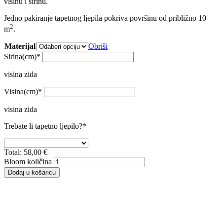
visinu i širinu.
Jedno pakiranje tapetnog ljepila pokriva površinu od približno 10
2
m
.
Materijal
Obriši
Sirina(cm)
*
visina zida
Visina(cm)
*
visina zida
Trebate li tapetno ljepilo?
*
Total:
58,00
€
Bloom količina
Dodaj u košaricu