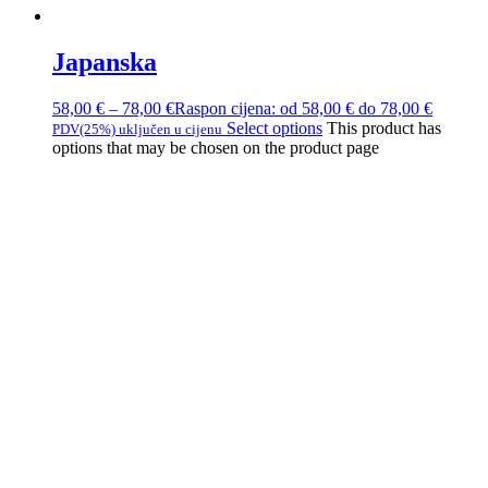
Japanska
58,00
€
–
78,00
€
Raspon cijena: od 58,00 € do 78,00 €
Select options
This product has
PDV(25%) uključen u cijenu
options that may be chosen on the product page