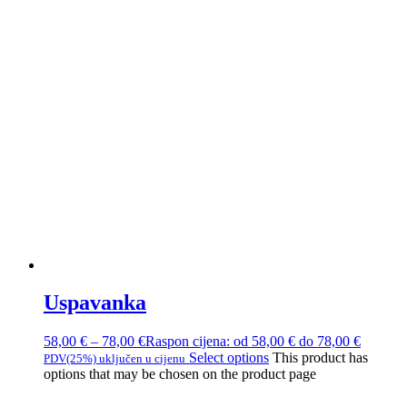
Uspavanka
58,00
€
–
78,00
€
Raspon cijena: od 58,00 € do 78,00 €
Select options
This product has
PDV(25%) uključen u cijenu
options that may be chosen on the product page