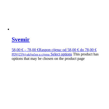
Svemir
58,00
€
–
78,00
€
Raspon cijena: od 58,00 € do 78,00 €
Select options
This product has
PDV(25%) uključen u cijenu
options that may be chosen on the product page