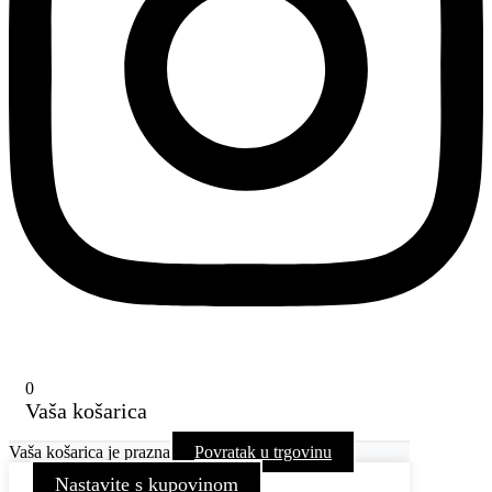
0
Vaša košarica
Vaša košarica je prazna
Povratak u trgovinu
Nastavite s kupovinom