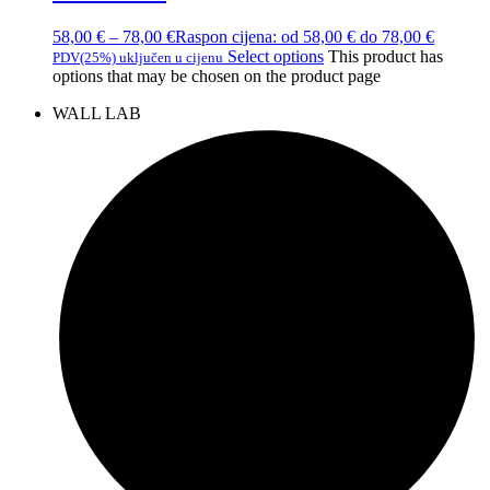
58,00
€
–
78,00
€
Raspon cijena: od 58,00 € do 78,00 €
Select options
This product has
PDV(25%) uključen u cijenu
options that may be chosen on the product page
WALL LAB