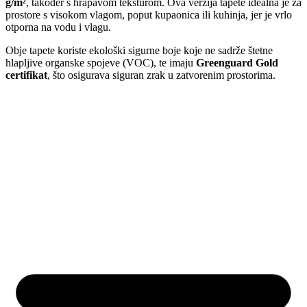
g/m²
, također s hrapavom teksturom. Ova verzija tapete idealna je za
prostore s visokom vlagom, poput kupaonica ili kuhinja, jer je vrlo
otporna na vodu i vlagu.
Obje tapete koriste ekološki sigurne boje koje ne sadrže štetne
hlapljive organske spojeve (VOC), te imaju
Greenguard Gold
certifikat
, što osigurava siguran zrak u zatvorenim prostorima.