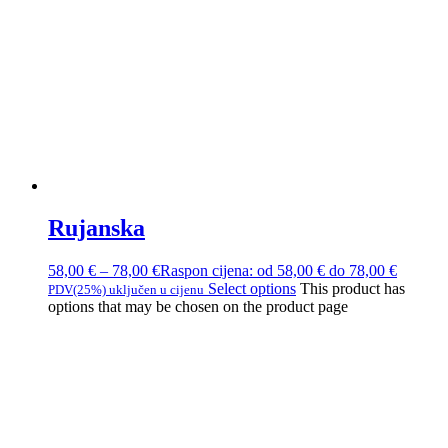
Rujanska
58,00
€
–
78,00
€
Raspon cijena: od 58,00 € do 78,00 €
Select options
This product has
PDV(25%) uključen u cijenu
options that may be chosen on the product page