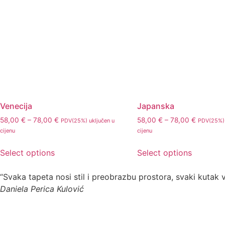
Venecija
Japanska
58,00
€
–
78,00
€
58,00
€
–
78,00
€
PDV(25%) uključen u
PDV(25%) 
cijenu
cijenu
Select options
Select options
“Svaka tapeta nosi stil i preobrazbu prostora, svaki kutak 
Daniela Perica Kulović