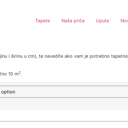
Tapete
Naša priča
Upute
Nov
jinu i širinu u cm), te navedite ako vam je potrebno tapetn
2
ižno 10 m
.