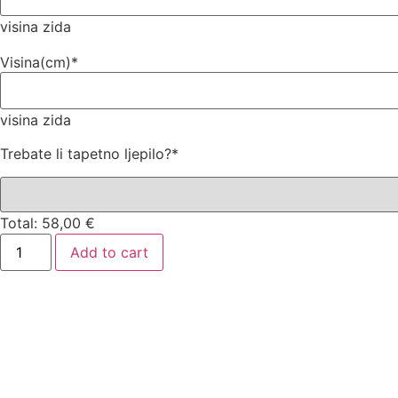
visina zida
Visina(cm)
*
visina zida
Trebate li tapetno ljepilo?
*
Total:
58,00
€
Add to cart