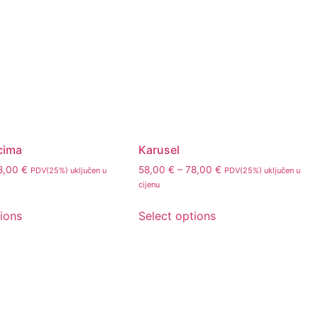
acima
Karusel
8,00
€
58,00
€
–
78,00
€
PDV(25%) uključen u
PDV(25%) uključen u
cijenu
tions
Select options