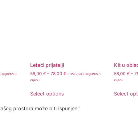
Leteći prijatelji
Kit u obl
58,00
€
–
78,00
€
58,00
€
–
7
uključen u
PDV(25%) uključen u
cijenu
cijenu
Select options
Select op
vašeg prostora može biti ispunjen.“