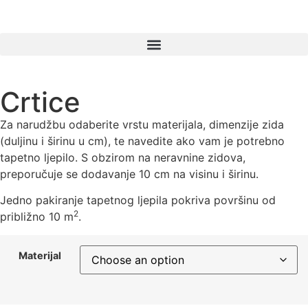
Products search
Crtice
Za narudžbu odaberite vrstu materijala, dimenzije zida
(duljinu i širinu u cm), te navedite ako vam je potrebno
tapetno ljepilo. S obzirom na neravnine zidova,
preporučuje se dodavanje 10 cm na visinu i širinu.
Jedno pakiranje tapetnog ljepila pokriva površinu od
2
približno 10 m
.
Materijal