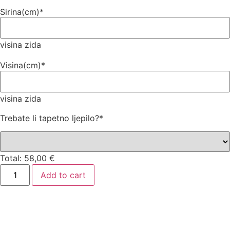
Sirina(cm)
*
visina zida
Visina(cm)
*
visina zida
Trebate li tapetno ljepilo?
*
Total:
58,00
€
Add to cart